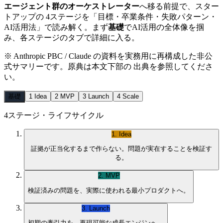
エージェント群のオーケストレーター
へ移る前提で、スター
トアップの 4ステージを「目標・卒業条件・失敗パターン・
AI活用法」で読み解く。まず
基礎
でAI活用の全体像を掴
み、各ステージのタブで詳細に入る。
※
Anthropic PBC / Claude
の資料を実務用に再構成した非公
式サマリーです。原典は本文下部の 出典を参照してくださ
い。
基礎
1
Idea
2
MVP
3
Launch
4
Scale
4ステージ・ライフサイクル
1
.
Idea
証拠が正当化するまで作らない。問題が実在することを検証す
る。
2
.
MVP
検証済みの問題を、実際に使われる最小プロダクトへ。
3
.
Launch
初期の牽引力を、再現可能な成長エンジンへ。