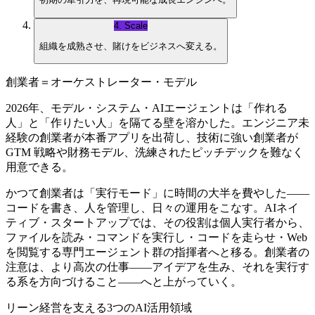
4
.
Scale
組織を成熟させ、賭けをビジネスへ変える。
創業者＝オーケストレーター・モデル
2026年、モデル・システム・AIエージェントは「作れる
人」と「作りたい人」を隔てる壁を溶かした。エンジニア未
経験の創業者が本番アプリを出荷し、技術に強い創業者が
GTM 戦略や財務モデル、洗練されたピッチデックを難なく
用意できる。
かつて創業者は「実行モード」に時間の大半を費やした——
コードを書き、人を管理し、日々の運用をこなす。AIネイ
ティブ・スタートアップでは、その役割は個人実行者から、
ファイルを読み・コマンドを実行し・コードを走らせ・Web
を閲覧する専門エージェント群の指揮者へと移る。創業者の
注意は、より高次の仕事——アイデアを生み、それを実行す
る系を方向づけること——へと上がっていく。
リーン経営を支える3つのAI活用領域