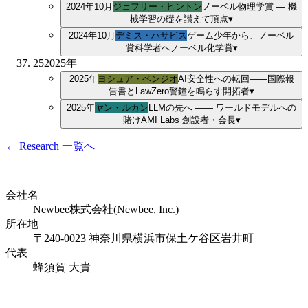
2024年10月
ジェフリー・ヒントン
ノーベル物理学賞 ― 機
械学習の礎を讃えて
頂点
▾
2024年10月
デミス・ハサビス
ゲーム少年から、ノーベル
賞科学者へ
ノーベル化学賞
▾
25
2025
年
2025年
ヨシュア・ベンジオ
AI安全性への転回——国際報
告書とLawZero
警鐘を鳴らす開拓者
▾
2025年
ヤン・ルカン
LLMの先へ ―― ワールドモデルへの
賭け
AMI Labs 創設者・会長
▾
← Research 一覧へ
会社名
Newbee株式会社(Newbee, Inc.)
所在地
〒240-0023 神奈川県横浜市保土ケ谷区岩井町
代表
蜂須賀 大貴