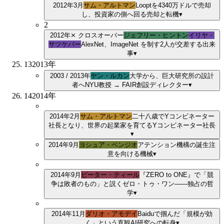
2012年3月
サム・アルトマン
Looptを4340万ドルで売却
し、投資家の側へ回る
売却と転機
▾
2
2012年
⨯ クロスオーバー
ジェフリー・ヒントン
イリヤ・
サツケバー
AlexNet、ImageNet を制す
2
人が交差する出来
事
▾
13
2013
年
2003 / 2013年
ヤン・ルカン
大学から、巨大研究所の設計
者へ
NYU教授 → FAIR創設ディレクター
▾
14
2014
年
2014年2月
サム・アルトマン
二十八歳でYコンビネーター
社長となり、世界の起業家を育てる
Yコンビネーター社長
▾
2014年9月
ヨシュア・ベンジオ
アテンション機構の誕生
注
意を向ける機械
▾
2014年9月
ピーター・ティール
『ZERO to ONE』で「競
争は敗者のもの」と説く
ゼロ・トゥ・ワン——独占の哲
学
▾
2014年11月
ダリオ・アモデイ
Baiduで掴んだ「規模が効
く」という直観
AI研究への転身
▾