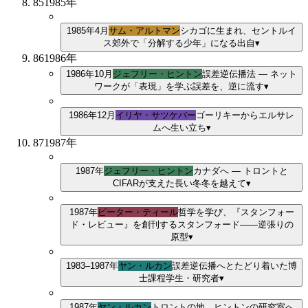
85
1985
年
1985年4月
サム・アルトマン
シカゴに生まれ、セントルイ
ス郊外で「分解する少年」になる
出自
▾
86
1986
年
1986年10月
ジェフリー・ヒントン
誤差逆伝播法 ― ネット
ワークが「表現」を学ぶ
誤差を、逆に流す
▾
1986年12月
イリヤ・サツケバー
ゴーリキーからエルサレ
ムへ
生い立ち
▾
87
1987
年
1987年
ジェフリー・ヒントン
カナダへ ― トロントと
CIFARが支えた長い冬
冬を越えて
▾
1987年
ピーター・ティール
哲学を学び、『スタンフォー
ド・レビュー』を創刊する
スタンフォード——逆張りの
原型
▾
1983–1987年
ヤン・ルカン
誤差逆伝播へとたどり着いた博
士課程
学生・研究者
▾
1987年
ヤン・ルカン
トロントの地、ヒントンの研究室へ