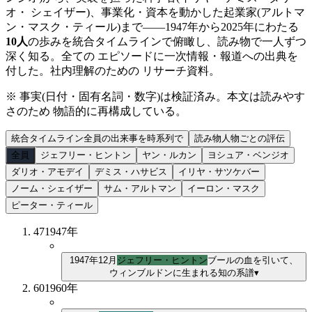
オ・ シェイザー)、事業化・資本を動かした起業家(アルトマ
ン・マスク・ティール)まで——
1947
年から
2025
年にわたる
10
人
の歩みを統合タイムラインで俯瞰し、読み物で一人ずつ
深く知る。全ての エピソードに一次情報・報道への出典を
付した。社内理解のための リサーチ資料。
※ 事実(日付・固有名詞・数字)は検証済み。本文は読みやす
さのため 物語的に再構成している。
統合タイムライン
全員の出来事を時系列で
読み物
人物ごとの評伝
全員
ジェフリー・ヒントン
ヤン・ルカン
ヨシュア・ベンジオ
ダリオ・アモデイ
デミス・ハサビス
イリヤ・サツケバー
ノーム・シェイザー
サム・アルトマン
イーロン・マスク
ピーター・ティール
47
1947
年
1947年12月
ジェフリー・ヒントン
ブールの血を引いて、
ウィンブルドンに生まれる
知の系譜
▾
60
1960
年