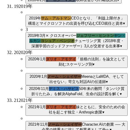
19
2019
年
2019年
サム・アルトマン
CEOとなり、「利益上限付き」
構造とマイクロソフトの出資を呼び込む
CEO就任と資本
▾
3
2019年3月
⨯ クロスオーバー
ジェフリー・ヒントン
ヤン・
ルカン
ヨシュア・ベンジオ
チューリング賞（2018年度・
深層学習のゴッドファーザー）
3
人が交差する出来事
▾
20
2020
年
2020年1月
ダリオ・アモデイ
「規模の法則」を論文として
刻む
スケーリング則
▾
2020年1月
ノーム・シェイザー
MeenaとLaMDA、そして
「出せない」苛立ち
対話AIの伝道師
▾
2020年11月
デミス・ハサビス
50年来の難問「タンパク質
折りたたみ」を解決
AlphaFold、生命の設計図を解く
▾
21
2021
年
2021年1月
ダリオ・アモデイ
妹とともに、安全のための会
社を起こす
独立・Anthropic創業
▾
2021年11月
ノーム・シェイザー
Character.AIの創業 ── 大
企業の慎重さに抗して
創業者として外へ
▾