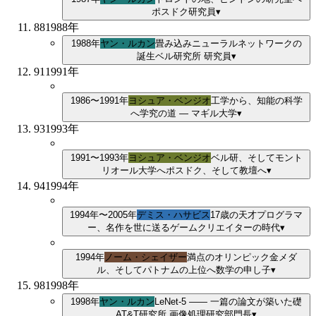
ポスドク研究員
▾
88
1988
年
1988年
ヤン・ルカン
畳み込みニューラルネットワークの
誕生
ベル研究所 研究員
▾
91
1991
年
1986〜1991年
ヨシュア・ベンジオ
工学から、知能の科学
へ
学究の道 — マギル大学
▾
93
1993
年
1991〜1993年
ヨシュア・ベンジオ
ベル研、そしてモント
リオール大学へ
ポスドク、そして教壇へ
▾
94
1994
年
1994年〜2005年
デミス・ハサビス
17歳の天才プログラマ
ー、名作を世に送る
ゲームクリエイターの時代
▾
1994年
ノーム・シェイザー
満点のオリンピック金メダ
ル、そしてパトナムの上位へ
数学の申し子
▾
98
1998
年
1998年
ヤン・ルカン
LeNet-5 ―― 一篇の論文が築いた礎
AT&T研究所 画像処理研究部門長
▾