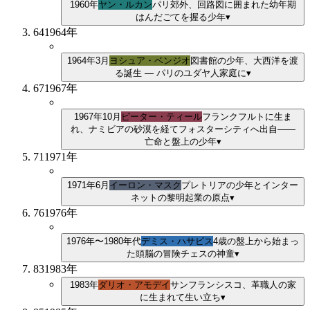
1960年
ヤン・ルカン
パリ郊外、回路図に囲まれた幼年期
はんだごてを握る少年
▾
64
1964
年
1964年3月
ヨシュア・ベンジオ
図書館の少年、大西洋を渡
る
誕生 — パリのユダヤ人家庭に
▾
67
1967
年
1967年10月
ピーター・ティール
フランクフルトに生ま
れ、ナミビアの砂漠を経てフォスターシティへ
出自——
亡命と盤上の少年
▾
71
1971
年
1971年6月
イーロン・マスク
プレトリアの少年とインター
ネットの黎明
起業の原点
▾
76
1976
年
1976年〜1980年代
デミス・ハサビス
4歳の盤上から始まっ
た頭脳の冒険
チェスの神童
▾
83
1983
年
1983年
ダリオ・アモデイ
サンフランシスコ、革職人の家
に生まれて
生い立ち
▾