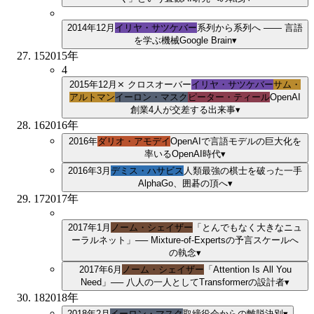
2014年12月
イリヤ・サツケバー
系列から系列へ —— 言語
を学ぶ機械
Google Brain
▾
15
2015
年
4
2015年12月
⨯ クロスオーバー
イリヤ・サツケバー
サム・
アルトマン
イーロン・マスク
ピーター・ティール
OpenAI
創業
4
人が交差する出来事
▾
16
2016
年
2016年
ダリオ・アモデイ
OpenAIで言語モデルの巨大化を
率いる
OpenAI時代
▾
2016年3月
デミス・ハサビス
人類最強の棋士を破った一手
AlphaGo、囲碁の頂へ
▾
17
2017
年
2017年1月
ノーム・シェイザー
「とんでもなく大きなニュ
ーラルネット」── Mixture-of-Expertsの予言
スケールへ
の執念
▾
2017年6月
ノーム・シェイザー
「Attention Is All You
Need」── 八人の一人として
Transformerの設計者
▾
18
2018
年
2018年2月
イーロン・マスク
取締役会からの離脱
決別
▾