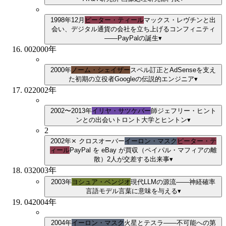
1998年12月
ピーター・ティール
マックス・レヴチンと出
会い、デジタル通貨の会社を立ち上げる
コンフィニティ
——PayPalの誕生
▾
00
2000
年
2000年
ノーム・シェイザー
スペル訂正とAdSenseを支え
た初期の立役者
Googleの伝説的エンジニア
▾
02
2002
年
2002〜2013年
イリヤ・サツケバー
師ジェフリー・ヒント
ンとの出会い
トロント大学とヒントン
▾
2
2002年
⨯ クロスオーバー
イーロン・マスク
ピーター・テ
ィール
PayPal を eBay が買収（ペイパル・マフィアの離
散）
2
人が交差する出来事
▾
03
2003
年
2003年
ヨシュア・ベンジオ
現代LLMの源流——神経確率
言語モデル
言葉に意味を与える
▾
04
2004
年
2004年
イーロン・マスク
火星とテスラ——不可能への第