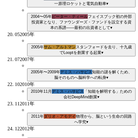
一原理
ロケットと電気自動車
▾
2004〜05年
ピーター・ティール
フェイスブック初の外部
投資家となり、ファウンダーズ・ファンドを設立する
資
本の系譜——最初の出資者として
▾
05
2005
年
2005年
サム・アルトマン
スタンフォードを去り、十九歳
でLooptを創業する
起業
▾
07
2007
年
2005年〜2009年
デミス・ハサビス
知能の謎を解くため、
脳そのものへ
脳科学への転身
▾
10
2010
年
2010年11月
デミス・ハサビス
「知能を解明する」ための
会社
DeepMind創業
▾
11
2011
年
2011年
ダリオ・アモデイ
物理から、脳という生命の回路
へ
学究
▾
12
2012
年