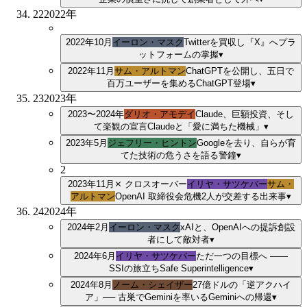
22
2022
年
2022年10月
イーロン・マスク
Twitterを買収し『X』へ
プラ
ットフォームの掌握
▾
2022年11月
サム・アルトマン
ChatGPTを公開し、五日で
百万ユーザーを集める
ChatGPT登場
▾
23
2023
年
2023〜2024年
ダリオ・アモデイ
Claude、巨額投資、そし
て楽観の宣言
Claudeと「愛に満ちた機械」
▾
2023年5月
ジェフリー・ヒントン
Googleを去り、自らが育
てた技術の危うさを語る
警鐘
▾
2
2023年11月
⨯ クロスオーバー
イリヤ・サツケバー
サム・
アルトマン
OpenAI 取締役会危機
2
人が交差する出来事
▾
24
2024
年
2024年2月
イーロン・マスク
xAIと、OpenAIへの提訴
創設
者にして敵対者
▾
2024年6月
イリヤ・サツケバー
ただ一つの目標へ ——
SSIの旅立ち
Safe Superintelligence
▾
2024年8月
ノーム・シェイザー
27億ドルの「逆アクハイ
ア」── 古巣でGeminiを率いる
Geminiへの帰還
▾