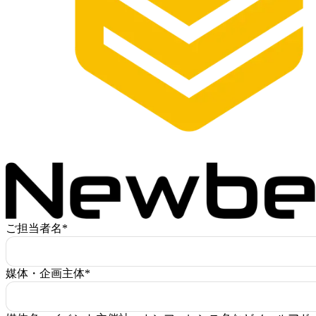
ご担当者名
*
媒体・企画主体
*